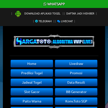
×
WHATSAPP
DOWNLOAD APLIKASI TOGEL
DAFTAR JADI MEMBER
TELEGRAM
LIVECHAT
Home
Livedraw
Prediksi Togel
Promosi
Jadwal Togel
Data Result
Slot Gacor
BB Generator
Paito Warna
Konv.Toto SGP