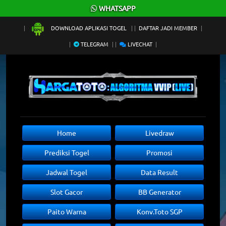
×
WHATSAPP
DOWNLOAD APLIKASI TOGEL
DAFTAR JADI MEMBER
TELEGRAM
LIVECHAT
Home
Livedraw
Prediksi Togel
Promosi
Jadwal Togel
Data Result
Slot Gacor
BB Generator
Paito Warna
Konv.Toto SGP