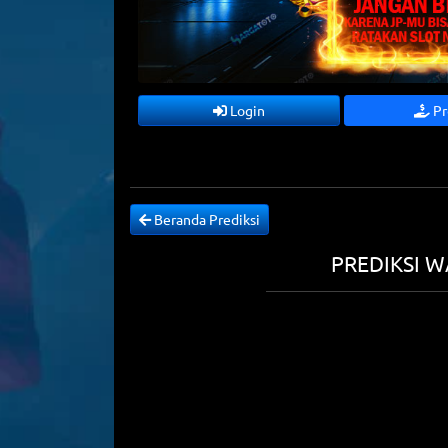
Login
Pr
Beranda Prediksi
PREDIKSI W