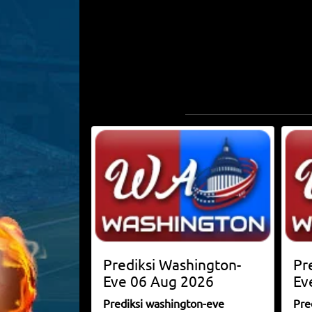
ington-
Prediksi
Washington-
Pr
026
Eve
06 Aug 2026
Ev
ton-eve
Prediksi washington-eve
Pre