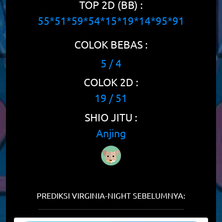
TOP 2D (BB) :
55*51*59*54*15*19*14*95*91
COLOK BEBAS :
5 / 4
COLOK 2D :
19 / 51
SHIO JITU :
Anjing
PREDIKSI VIRGINIA-NIGHT SEBELUMNYA: