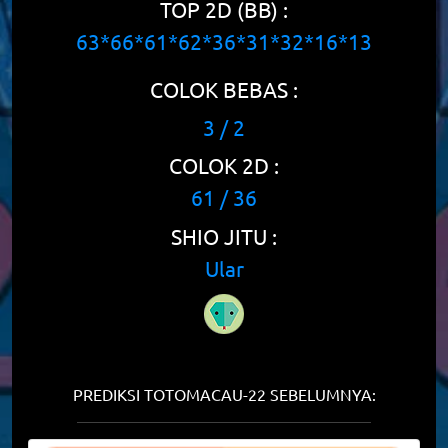
TOP 2D (BB) :
63*66*61*62*36*31*32*16*13
COLOK BEBAS :
3 / 2
COLOK 2D :
61 / 36
SHIO JITU :
Ular
PREDIKSI TOTOMACAU-22 SEBELUMNYA: