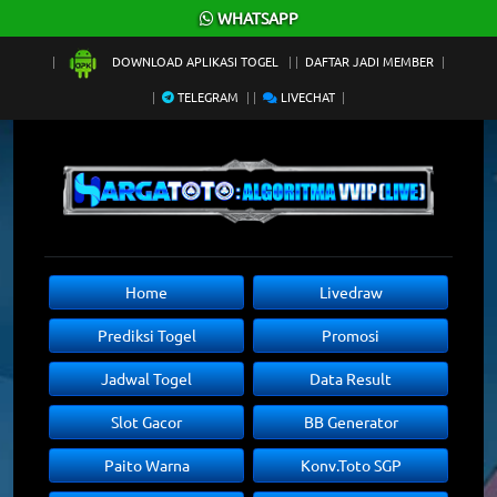
×
WHATSAPP
DOWNLOAD APLIKASI TOGEL
DAFTAR JADI MEMBER
TELEGRAM
LIVECHAT
Home
Livedraw
Prediksi Togel
Promosi
Jadwal Togel
Data Result
Slot Gacor
BB Generator
Paito Warna
Konv.Toto SGP