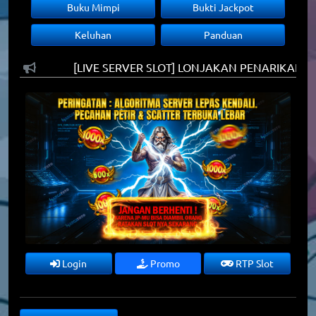
Buku Mimpi
Bukti Jackpot
Keluhan
Panduan
[LIVE SERVER SLOT] LONJAKAN PENARIKAN D
Login
Promo
RTP Slot