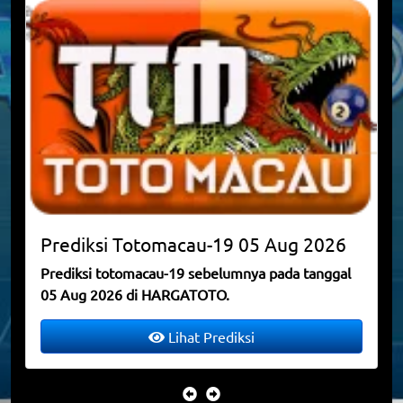
Prediksi
Totomacau-19
05 Aug 2026
Prediksi totomacau-19 sebelumnya pada tanggal
05 Aug 2026 di HARGATOTO.
Lihat Prediksi