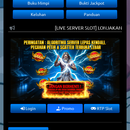
Buku Mimpi
Bukti Jackpot
Keluhan
Panduan
[LIVE SERVER SLOT] LONJAKAN P
Login
Promo
RTP Slot