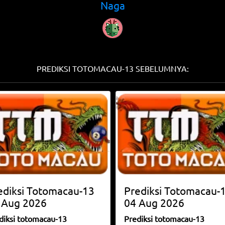
Naga
PREDIKSI TOTOMACAU-13 SEBELUMNYA:
ediksi
Totomacau-13
Prediksi
Totomacau-
 Aug 2026
04 Aug 2026
diksi totomacau-13
Prediksi totomacau-13