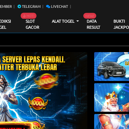
MEMBER
TELEGRAM
LIVECHAT
HOT!
NEW!
EDIKSI
SLOT
ALAT TOGEL
DATA
BUKTI
GEL
GACOR
RESULT
JACKPO