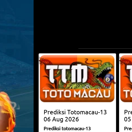
macau-13
Prediksi
Totomacau-13
Pr
06 Aug 2026
05
au-13
Prediksi totomacau-13
Pre