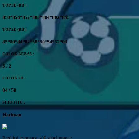
TOP 3D (BB) :
850*854*852*805*804*802*845
TOP 2D (BB) :
85*80*84*82*58*50*54*52*08
COLOK BEBAS :
5 / 2
COLOK 2D :
04 / 50
SHIO JITU :
Harimau
Prediksi totomacau-00 sebelumnya: