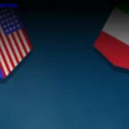
ito Warna