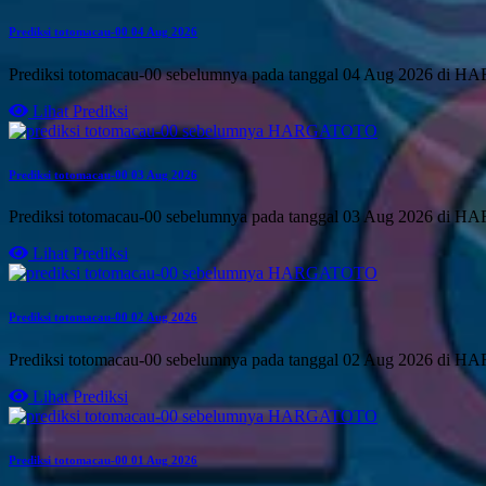
Prediksi
totomacau-00
04 Aug 2026
Prediksi totomacau-00 sebelumnya pada tanggal 04 Aug 2026 di
Lihat Prediksi
Prediksi
totomacau-00
03 Aug 2026
Prediksi totomacau-00 sebelumnya pada tanggal 03 Aug 2026 di
Lihat Prediksi
Prediksi
totomacau-00
02 Aug 2026
Prediksi totomacau-00 sebelumnya pada tanggal 02 Aug 2026 di
Lihat Prediksi
Prediksi
totomacau-00
01 Aug 2026