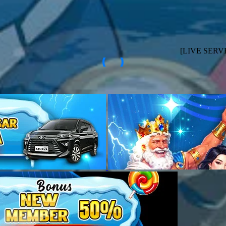
[LIVE SERVER SLOT] Lonj