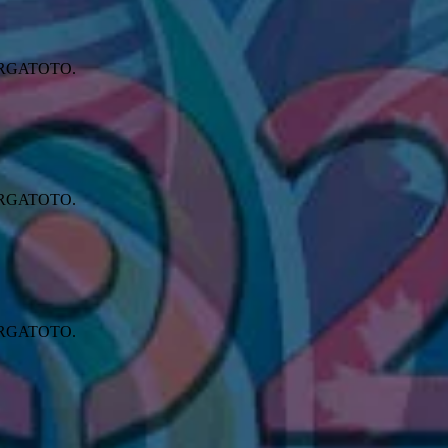
 HARGATOTO.
 HARGATOTO.
 HARGATOTO.