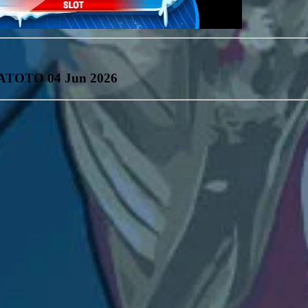
ATOTO 04 Jun 2026