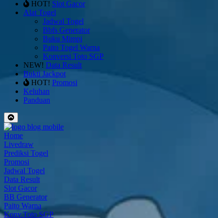
HOT!
Slot Gacor
Alat Togel
Jadwal Togel
Bbfs Generator
Buku Mimpi
Paito Togel Warna
Konversi Toto SGP
NEW!
Data Result
Bukti Jackpot
HOT!
Promosi
Keluhan
Panduan
Home
Livedraw
Prediksi Togel
Promosi
Jadwal Togel
Data Result
Slot Gacor
BB Generator
Paito Warna
Konv.Toto SGP