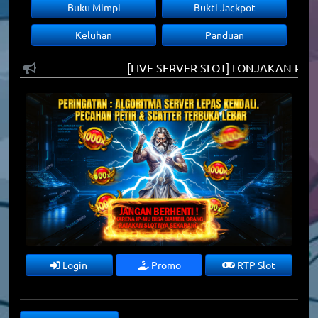
Buku Mimpi
Bukti Jackpot
Keluhan
Panduan
[LIVE SERVER SLOT] LONJAKAN PE
Login
Promo
RTP Slot