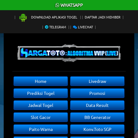
×
WHATSAPP
DOWNLOAD APLIKASI TOGEL
DAFTAR JADI MEMBER
TELEGRAM
LIVECHAT
Home
Livedraw
Prediksi Togel
Promosi
Jadwal Togel
Data Result
Slot Gacor
BB Generator
Paito Warna
Konv.Toto SGP