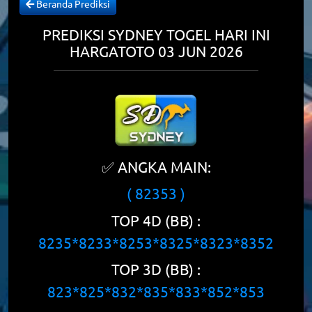
Beranda Prediksi
PREDIKSI SYDNEY TOGEL HARI INI
HARGATOTO 03 JUN 2026
✅ ANGKA MAIN:
( 82353 )
TOP 4D (BB) :
8235*8233*8253*8325*8323*8352
TOP 3D (BB) :
823*825*832*835*833*852*853