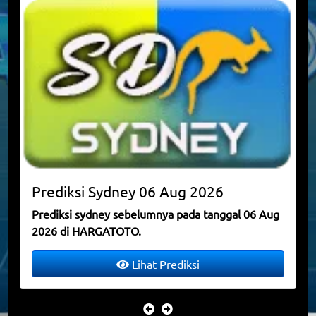
Prediksi
Sydney
06 Aug 2026
Prediksi sydney sebelumnya pada tanggal 06 Aug
2026 di HARGATOTO.
Lihat Prediksi