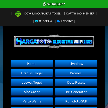
×
WHATSAPP
DOWNLOAD APLIKASI TOGEL
DAFTAR JADI MEMBER
TELEGRAM
LIVECHAT
Home
Livedraw
Prediksi Togel
Promosi
Jadwal Togel
Data Result
Slot Gacor
BB Generator
Paito Warna
Konv.Toto SGP