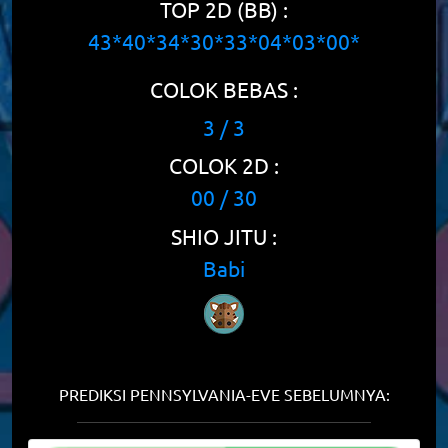
TOP 2D (BB) :
43*40*34*30*33*04*03*00*
COLOK BEBAS :
3 / 3
COLOK 2D :
00 / 30
SHIO JITU :
Babi
PREDIKSI PENNSYLVANIA-EVE SEBELUMNYA: