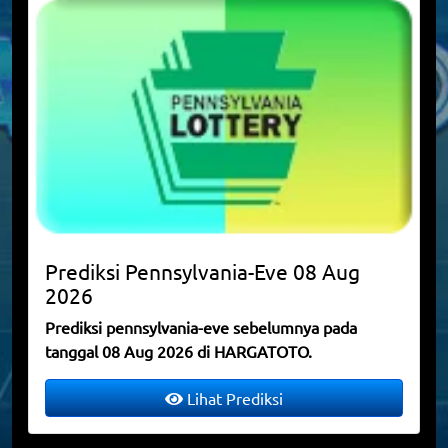
Prediksi
Pennsylvania-Eve
08 Aug
2026
Prediksi pennsylvania-eve sebelumnya pada
tanggal 08 Aug 2026 di HARGATOTO.
Lihat Prediksi