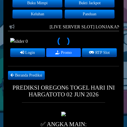
Buku Mimpi
Bukti Jackpot
Keluhan
Panduan
[LIVE SERVER SLOT] LONJAKAN P
Login
Promo
RTP Slot
Beranda Prediksi
PREDIKSI OREGON6 TOGEL HARI INI
HARGATOTO 02 JUN 2026
✅ ANGKA MAIN: