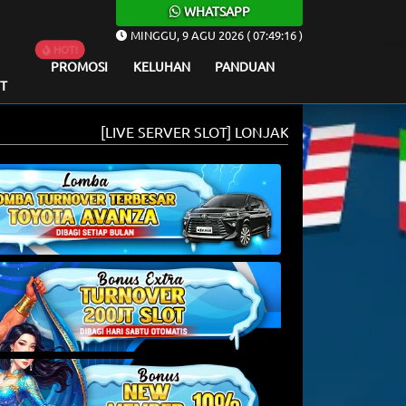
WHATSAPP
MINGGU
, 9 AGU 2026
(
07
:
49
:
17
)
HOT!
PROMOSI
KELUHAN
PANDUAN
T
[LIVE SERVER SLOT] LONJAKAN PENARIKAN DA