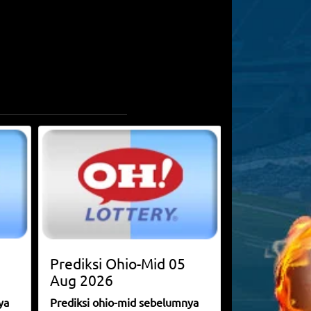
Prediksi
Ohio-Mid
05
Prediksi
Oh
Aug 2026
Aug 2026
ya
Prediksi ohio-mid sebelumnya
Prediksi ohio