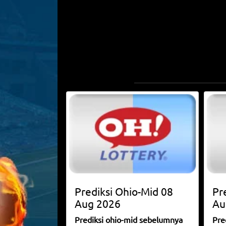
-Mid
09
Prediksi
Ohio-Mid
08
Pr
Aug 2026
Au
d sebelumnya
Prediksi ohio-mid sebelumnya
Pre