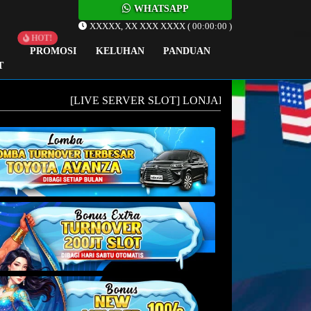
WHATSAPP
XXXXX
, XX XXX XXXX
(
00
:
00
:
00
)
HOT!
PROMOSI
KELUHAN
PANDUAN
T
[LIVE SERVER SLOT] LONJAKAN PENARIKAN