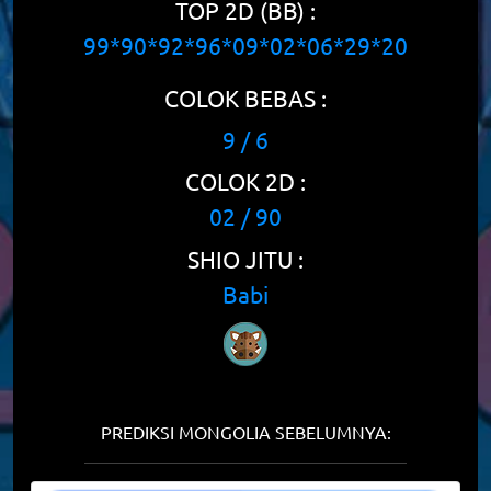
TOP 2D (BB) :
99*90*92*96*09*02*06*29*20
COLOK BEBAS :
9 / 6
COLOK 2D :
02 / 90
SHIO JITU :
Babi
PREDIKSI MONGOLIA SEBELUMNYA: