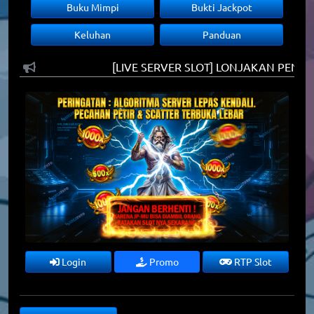
Buku Mimpi
Bukti Jackpot
Keluhan
Panduan
[LIVE SERVER SLOT] LONJAKAN PENA
Login
Promo
RTP Slot