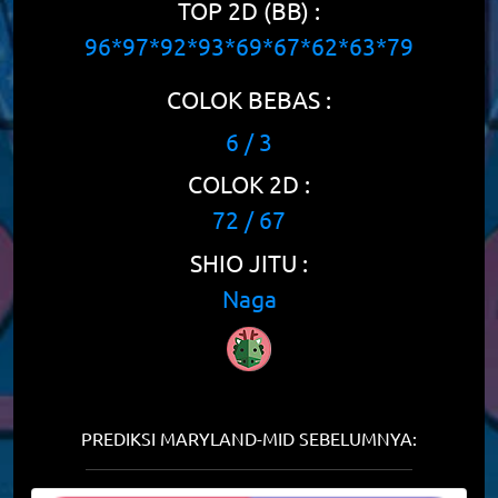
TOP 2D (BB) :
96*97*92*93*69*67*62*63*79
COLOK BEBAS :
6 / 3
COLOK 2D :
72 / 67
SHIO JITU :
Naga
PREDIKSI MARYLAND-MID SEBELUMNYA: