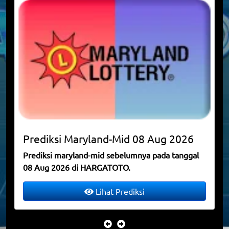
Prediksi
Maryland-Mid
08 Aug 2026
Prediksi maryland-mid sebelumnya pada tanggal
08 Aug 2026 di HARGATOTO.
Lihat Prediksi