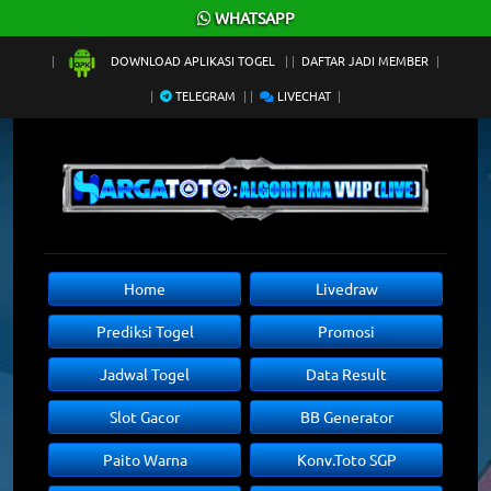
×
WHATSAPP
DOWNLOAD APLIKASI TOGEL
DAFTAR JADI MEMBER
TELEGRAM
LIVECHAT
Home
Livedraw
Prediksi Togel
Promosi
Jadwal Togel
Data Result
Slot Gacor
BB Generator
Paito Warna
Konv.Toto SGP