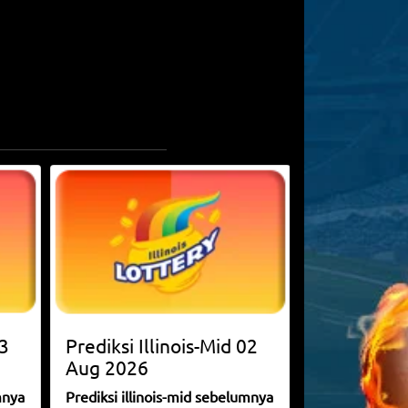
3
Prediksi
Illinois-Mid
02
Prediksi
Il
Aug 2026
Aug 2026
mnya
Prediksi illinois-mid sebelumnya
Prediksi illin