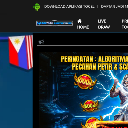
DOWNLOAD APLIKASI TOGEL
DAFTAR JADI 
LIVE
PR
HOME
DRAW
TO