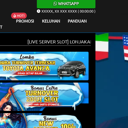
WHATSAPP
XXXXX
, XX XXX XXXX
(
00
:
00
:
00
)
HOT!
PROMOSI
KELUHAN
PANDUAN
T
[LIVE SERVER SLOT] LONJAKAN PENARIKAN DA