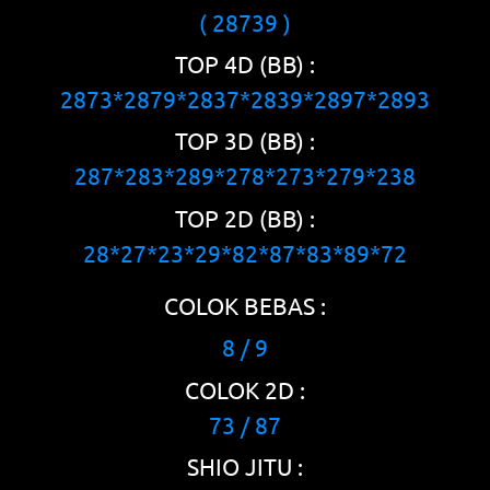
( 28739 )
TOP 4D (BB) :
2873*2879*2837*2839*2897*2893
TOP 3D (BB) :
287*283*289*278*273*279*238
TOP 2D (BB) :
28*27*23*29*82*87*83*89*72
COLOK BEBAS :
8 / 9
COLOK 2D :
73 / 87
SHIO JITU :