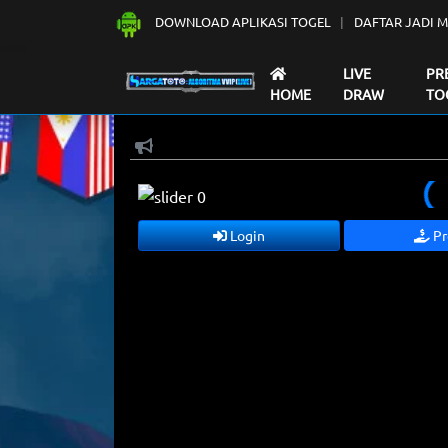
DOWNLOAD APLIKASI TOGEL
DAFTAR JADI 
LIVE
PR
HOME
DRAW
TO
Login
Pr