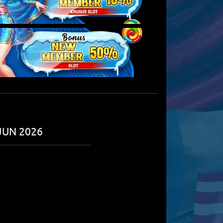
JUN 2026