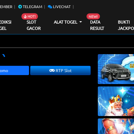
MEMBER
TELEGRAM
LIVECHAT
HOT!
NEW!
EDIKSI
SLOT
ALAT TOGEL
DATA
BUKTI
GEL
GACOR
RESULT
JACKPO
omo
RTP Slot