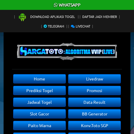
×
WHATSAPP
DOWNLOAD APLIKASI TOGEL
DAFTAR JADI MEMBER
TELEGRAM
LIVECHAT
Home
Livedraw
Prediksi Togel
Promosi
Jadwal Togel
Data Result
Slot Gacor
BB Generator
Paito Warna
Konv.Toto SGP