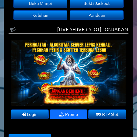
Buku Mimpi
Bukti Jackpot
Keluhan
Panduan
[LIVE SERVER SLOT] LONJAKAN P
Login
Promo
RTP Slot