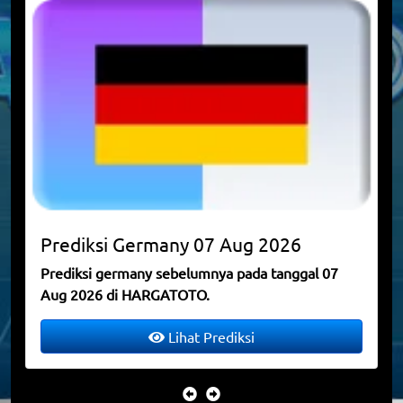
Prediksi
Germany
07 Aug 2026
Prediksi germany sebelumnya pada tanggal 07
Aug 2026 di HARGATOTO.
Lihat Prediksi