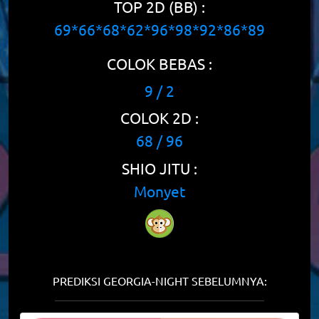
TOP 2D (BB) :
69*66*68*62*96*98*92*86*89
COLOK BEBAS :
9 / 2
COLOK 2D :
68 / 96
SHIO JITU :
Monyet
PREDIKSI GEORGIA-NIGHT SEBELUMNYA: