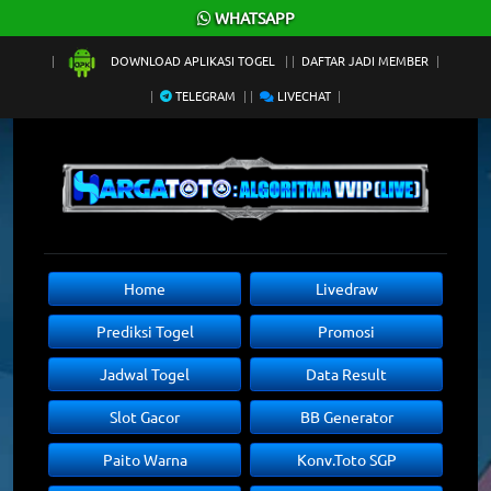
×
WHATSAPP
DOWNLOAD APLIKASI TOGEL
DAFTAR JADI MEMBER
TELEGRAM
LIVECHAT
Home
Livedraw
Prediksi Togel
Promosi
Jadwal Togel
Data Result
Slot Gacor
BB Generator
Paito Warna
Konv.Toto SGP