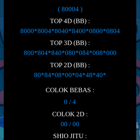
( 80004 )
TOP 4D (BB) :
8000*8004*8040*8400*0800*0804
TOP 3D (BB) :
800*804*840*080*084*008*000
TOP 2D (BB) :
80*84*08*00*04*48*40*
COLOK BEBAS :
0 / 4
COLOK 2D :
00 / 00
SHIO JITU :