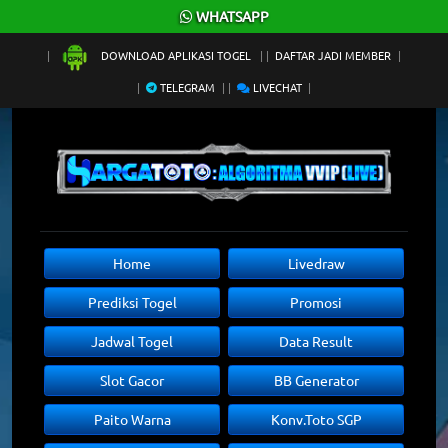
×
WHATSAPP
DOWNLOAD APLIKASI TOGEL
DAFTAR JADI MEMBER
TELEGRAM
LIVECHAT
Home
Livedraw
Prediksi Togel
Promosi
Jadwal Togel
Data Result
Slot Gacor
BB Generator
Paito Warna
Konv.Toto SGP