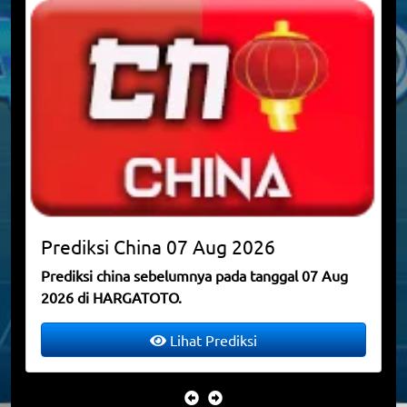
Prediksi
China
07 Aug 2026
Prediksi china sebelumnya pada tanggal 07 Aug
2026 di HARGATOTO.
Lihat Prediksi