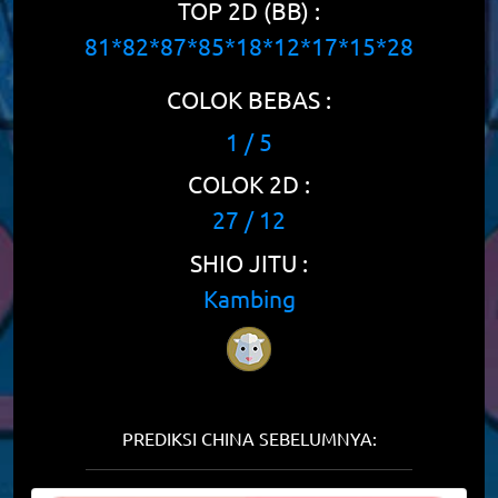
TOP 2D (BB) :
81*82*87*85*18*12*17*15*28
COLOK BEBAS :
1 / 5
COLOK 2D :
27 / 12
SHIO JITU :
Kambing
PREDIKSI CHINA SEBELUMNYA: