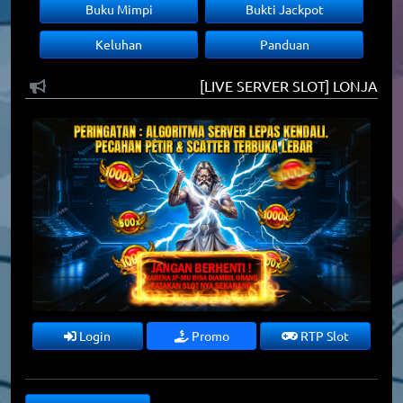
Buku Mimpi
Bukti Jackpot
Keluhan
Panduan
[LIVE SERVER SLOT] LONJAKA
Login
Promo
RTP Slot