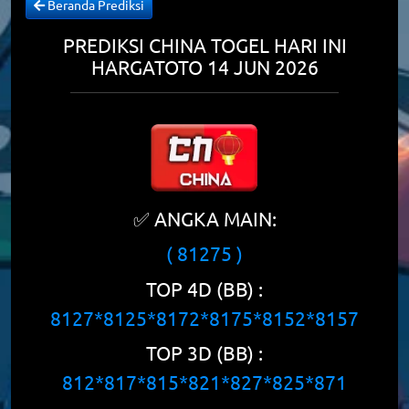
Beranda Prediksi
PREDIKSI CHINA TOGEL HARI INI
HARGATOTO 14 JUN 2026
✅ ANGKA MAIN:
( 81275 )
TOP 4D (BB) :
8127*8125*8172*8175*8152*8157
TOP 3D (BB) :
812*817*815*821*827*825*871