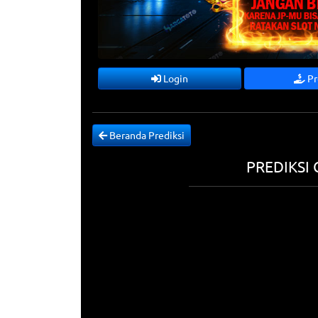
Login
Pr
Beranda Prediksi
PREDIKSI 