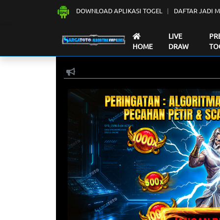
DOWNLOAD APLIKASI TOGEL
DAFTAR JADI 
LIVE
PR
HOME
DRAW
TO