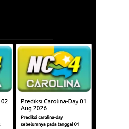
02
Prediksi
Carolina-Day
01
Prediksi
Ca
Aug 2026
Jul 2026
Prediksi carolina-day
Prediksi carol
2
sebelumnya pada tanggal 01
sebelumnya pa