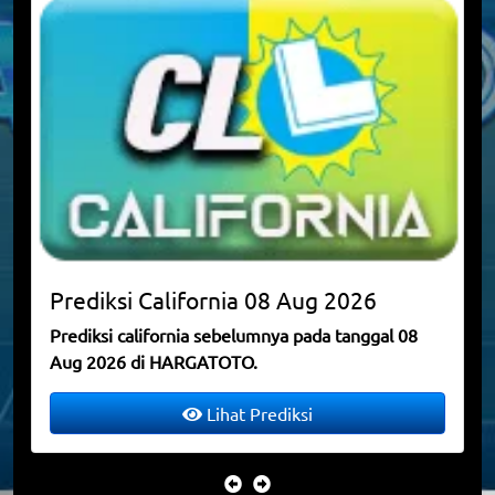
Prediksi
California
07 Aug 2026
Prediksi california sebelumnya pada tanggal 07
Aug 2026 di HARGATOTO.
Lihat Prediksi