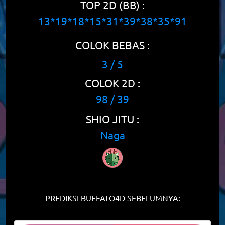
TOP 2D (BB) :
13*19*18*15*31*39*38*35*91
COLOK BEBAS :
3 / 5
COLOK 2D :
98 / 39
SHIO JITU :
Naga
PREDIKSI BUFFALO4D SEBELUMNYA: