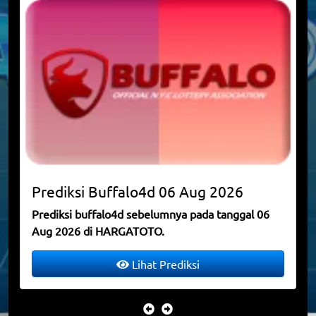
Prediksi
Buffalo4d
06 Aug 2026
Prediksi buffalo4d sebelumnya pada tanggal 06
Aug 2026 di HARGATOTO.
Lihat Prediksi